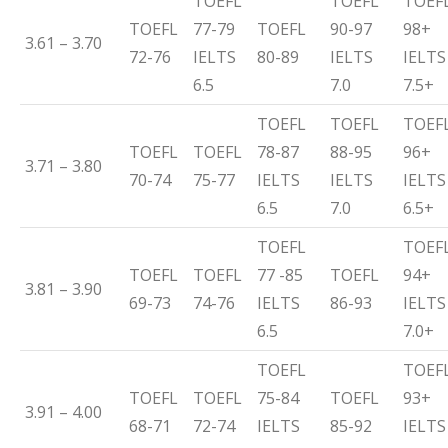
TOEFL
TOEFL
TOEF
TOEFL
77-79
TOEFL
90-97
98+
3.61 – 3.70
72-76
IELTS
80-89
IELTS
IELTS
6.5
7.0
7.5+
TOEFL
TOEFL
TOEF
TOEFL
TOEFL
78-87
88-95
96+
3.71 – 3.80
70-74
75-77
IELTS
IELTS
IELTS
6.5
7.0
6.5+
TOEFL
TOEF
TOEFL
TOEFL
77 -85
TOEFL
94+
3.81 – 3.90
69-73
74-76
IELTS
86-93
IELTS
6.5
7.0+
TOEFL
TOEF
TOEFL
TOEFL
75-84
TOEFL
93+
3.91 – 4.00
68-71
72-74
IELTS
85-92
IELTS