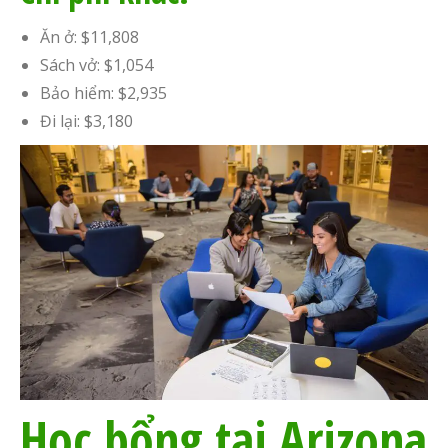
Ăn ở: $11,808
Sách vở: $1,054
Bảo hiểm: $2,935
Đi lại: $3,180
Học bổng tại Arizona