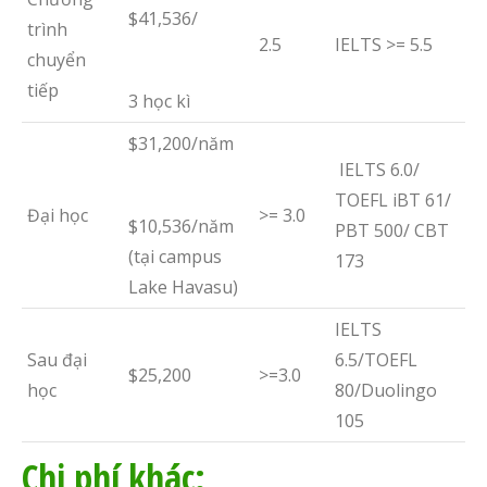
$41,536/
trình
2.5
IELTS >= 5.5
chuyển
tiếp
3 học kì
$31,200/năm
IELTS 6.0/
TOEFL iBT 61/
Đại học
>= 3.0
$10,536/năm
PBT 500/ CBT
(tại campus
173
Lake Havasu)
IELTS
Sau đại
6.5/TOEFL
$25,200
>=3.0
học
80/Duolingo
105
Chi phí khác: