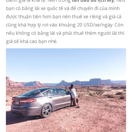
đánh
giá
là khá tệ. Nên
trong
lần đầu du lịch Mỹ
, nếu
bạn có bằng lái xe quốc tế và
để chuyến đi của mình
được thuận tiện hơn bạn nên thuê xe riêng và
giá
cả
cũng khá hợp
lý
rơi vào khoảng 2
0 USD
/xe
/
ngày.
Còn
nếu không có bằng lái và phải thuê thêm người lái thì
giá sẽ khá cao bạn nhé.