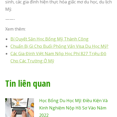
sinh, các gia đình hiện thực hóa giấc mơ du học, du lịch
Mỹ.
——-
Xem thêm:
Bí Quyết Săn Học Bổng Mỹ Thành Công
Chuẩn Bị Gì Cho Buổi Phỏng Vấn Visa Du Học Mỹ?
Các Gia Đình Việt Nam Nộp Học Phí 827 Triệu Đô
Cho Các Trường Ở Mỹ
Tin liên quan
Học Bổng Du Học Mỹ: Điều Kiện Và
Kinh Nghiệm Nộp Hồ Sơ Vào Năm
2022