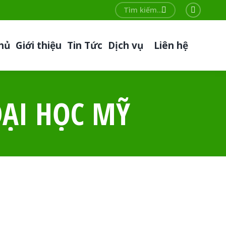
Search:
Faceboo
page
hủ
Giới thiệu
Tin Tức
Dịch vụ
Liên hệ
opens
in
new
window
ẠI HỌC MỸ