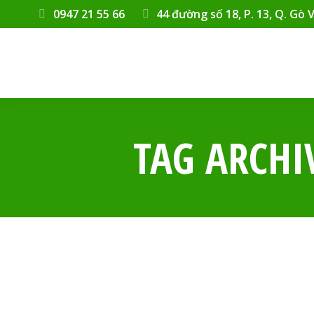
0947 21 55 66
44 đường số 18, P. 13, Q. Gò 
TAG ARCHI